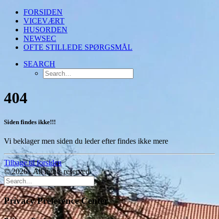
FORSIDEN
VICEVÆRT
HUSORDEN
NEWSEC
OFTE STILLEDE SPØRGSMÅL
SEARCH
404
Siden findes ikke!!!
Vi beklager men siden du leder efter findes ikke mere
Tilbage til forsiden
© 2026 . All rights reserved
Privacy Preference Center